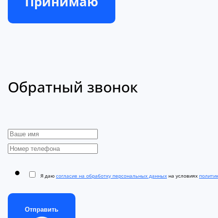
Принимаю
Обратный звонок
Я даю
согласие на обработку персональных данных
на условиях
полити
Отправить