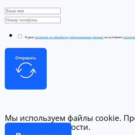
Я даю
согласие на обработку персональных данных
на условиях
полити
Отправить
Мы используем файлы cookie. Пр
конфиденциальности.