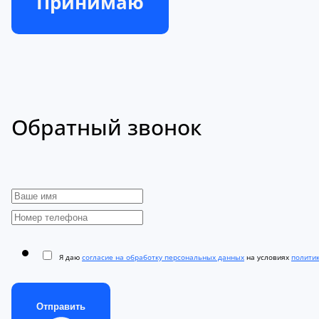
Принимаю
Обратный звонок
Я даю
согласие на обработку персональных данных
на условиях
полити
Отправить