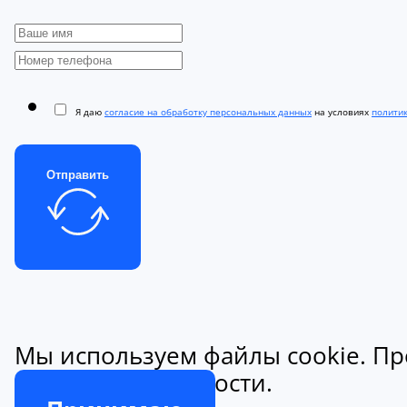
Я даю
согласие на обработку персональных данных
на условиях
полити
Отправить
Мы используем файлы cookie. Пр
конфиденциальности.