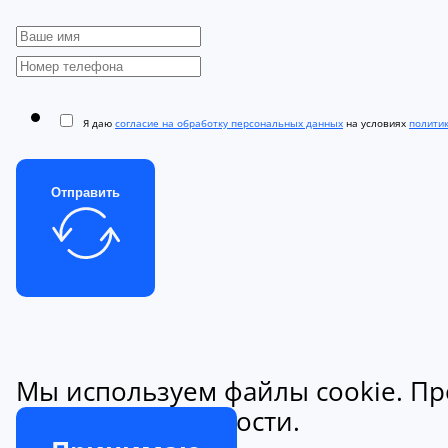
Я даю
согласие на обработку персональных данных
на условиях
полити
Отправить
Мы используем файлы cookie. Пр
конфиденциальности.