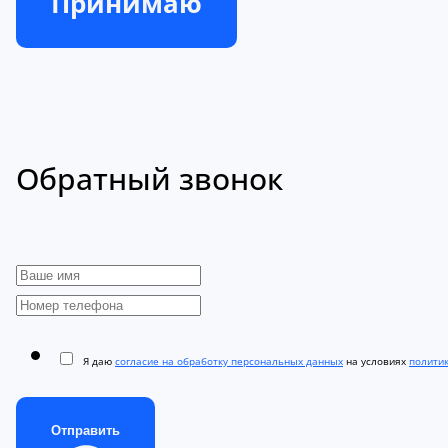
Принимаю
Обратный звонок
Я даю
согласие на обработку персональных данных
на условиях
полити
Отправить