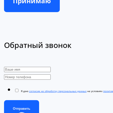
Принимаю
Обратный звонок
Я даю
согласие на обработку персональных данных
на условиях
полити
Отправить