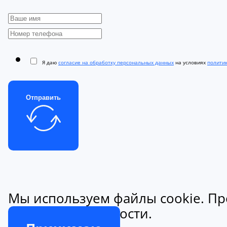
Я даю
согласие на обработку персональных данных
на условиях
полити
Отправить
Мы используем файлы cookie. Пр
конфиденциальности.