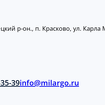
кий р-он., п. Красково, ул. Карла М
-35-39
info@milargo.ru