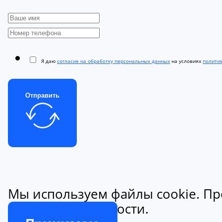
Я даю
согласие на обработку персональных данных
на условиях
полити
Отправить
Мы используем файлы cookie. Пр
конфиденциальности.