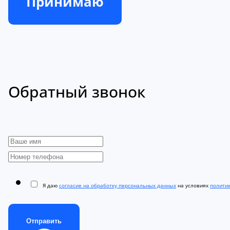
Принимаю
Обратный звонок
Я даю
согласие на обработку персональных данных
на условиях
полити
Отправить