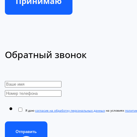
Принимаю
Обратный звонок
Я даю
согласие на обработку персональных данных
на условиях
полити
Отправить