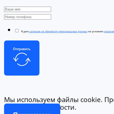
Я даю
согласие на обработку персональных данных
на условиях
полити
Отправить
Мы используем файлы cookie. Пр
конфиденциальности.