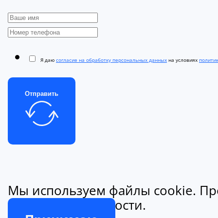
Я даю
согласие на обработку персональных данных
на условиях
полити
Отправить
Мы используем файлы cookie. Пр
конфиденциальности.