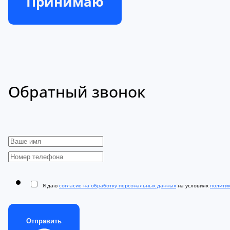
Принимаю
Обратный звонок
Я даю
согласие на обработку персональных данных
на условиях
полити
Отправить