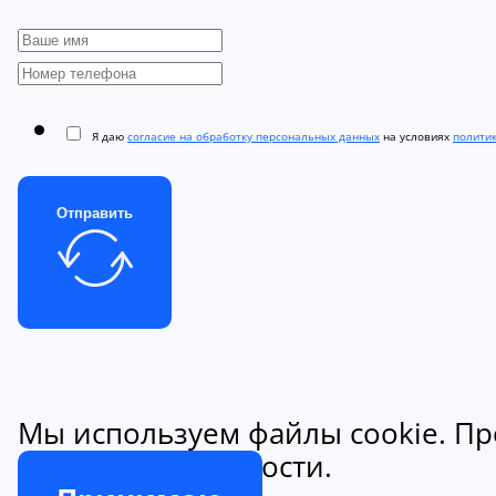
Я даю
согласие на обработку персональных данных
на условиях
полити
Отправить
Мы используем файлы cookie. Пр
конфиденциальности.