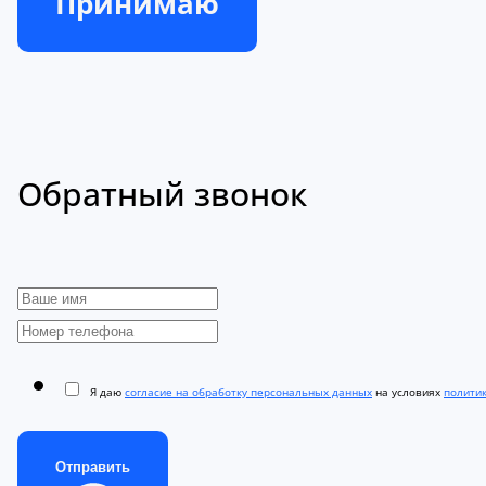
Принимаю
Обратный звонок
Я даю
согласие на обработку персональных данных
на условиях
полити
Отправить