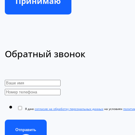
Принимаю
Обратный звонок
Я даю
согласие на обработку персональных данных
на условиях
полити
Отправить