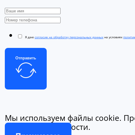
Я даю
согласие на обработку персональных данных
на условиях
полити
Отправить
Мы используем файлы cookie. Пр
конфиденциальности.