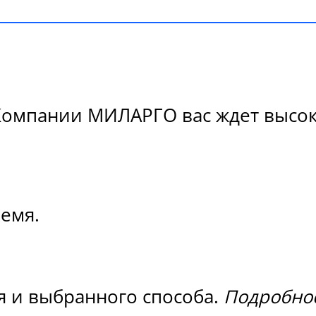
Компании МИЛАРГО вас ждет высоко
ремя.
я и выбранного способа.
Подробнос