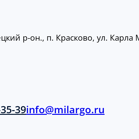
кий р-он., п. Красково, ул. Карла М
-35-39
info@milargo.ru