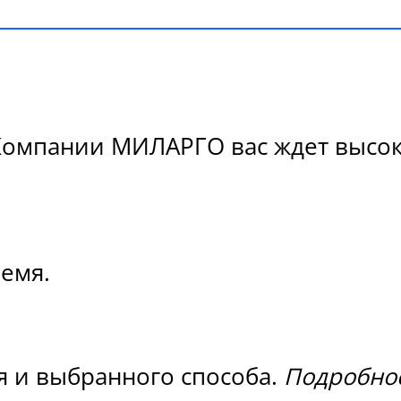
Компании МИЛАРГО вас ждет высоко
ремя.
я и выбранного способа.
Подробнос