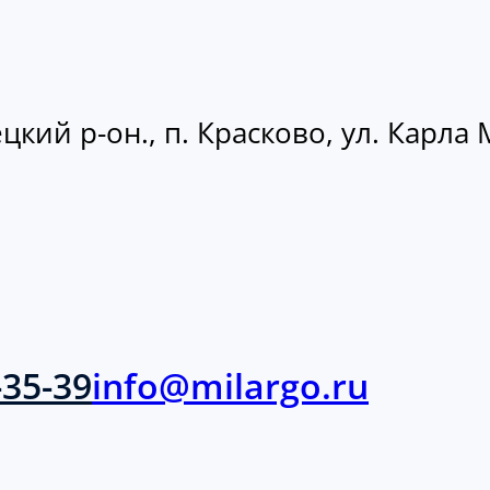
кий р-он., п. Красково, ул. Карла М
-35-39
info@milargo.ru