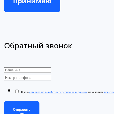
Принимаю
Обратный звонок
Я даю
согласие на обработку персональных данных
на условиях
полити
Отправить