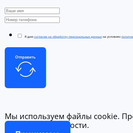
Я даю
согласие на обработку персональных данных
на условиях
полити
Отправить
Мы используем файлы cookie. Пр
конфиденциальности.