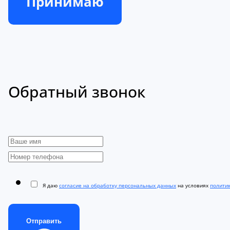
Принимаю
Обратный звонок
Я даю
согласие на обработку персональных данных
на условиях
полити
Отправить