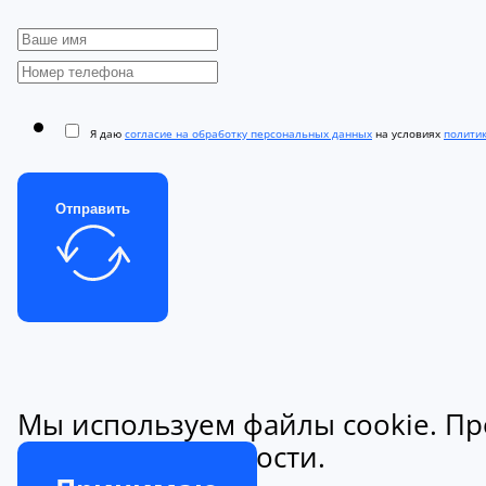
Я даю
согласие на обработку персональных данных
на условиях
полити
Отправить
Мы используем файлы cookie. Пр
конфиденциальности.