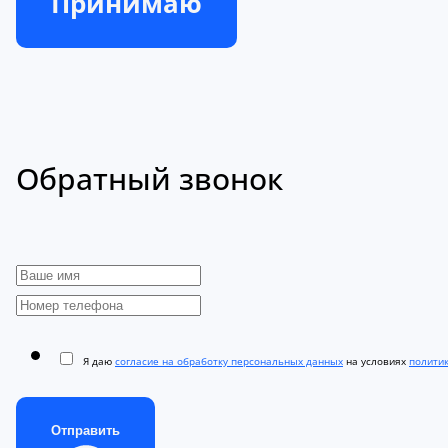
Принимаю
Обратный звонок
Я даю
согласие на обработку персональных данных
на условиях
полити
Отправить