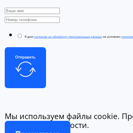
Я даю
согласие на обработку персональных данных
на условиях
полити
Отправить
Мы используем файлы cookie. Пр
конфиденциальности.