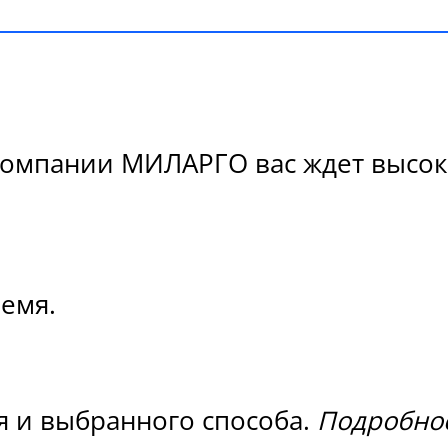
Компании МИЛАРГО вас ждет высоко
ремя.
я и выбранного способа.
Подробнос