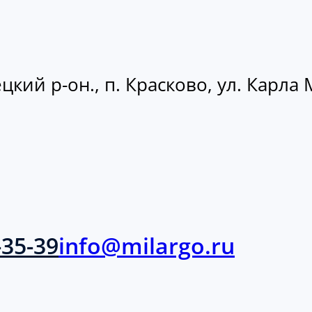
кий р-он., п. Красково, ул. Карла М
-35-39
info@milargo.ru