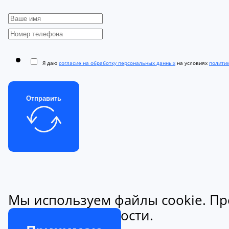
Я даю
согласие на обработку персональных данных
на условиях
полити
Отправить
Мы используем файлы cookie. Пр
конфиденциальности.