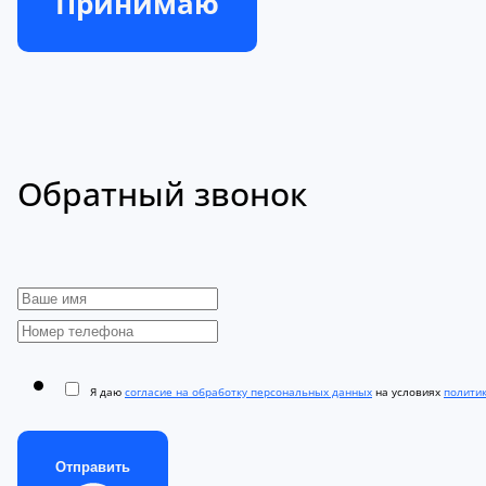
Принимаю
Обратный звонок
Я даю
согласие на обработку персональных данных
на условиях
полити
Отправить