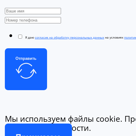
Я даю
согласие на обработку персональных данных
на условиях
полити
Отправить
Мы используем файлы cookie. Пр
конфиденциальности.