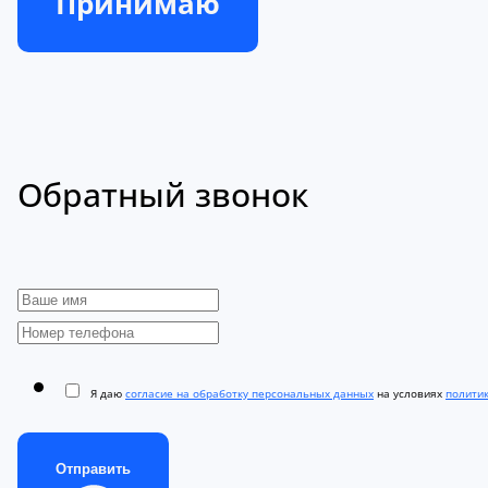
Принимаю
Обратный звонок
Я даю
согласие на обработку персональных данных
на условиях
полити
Отправить