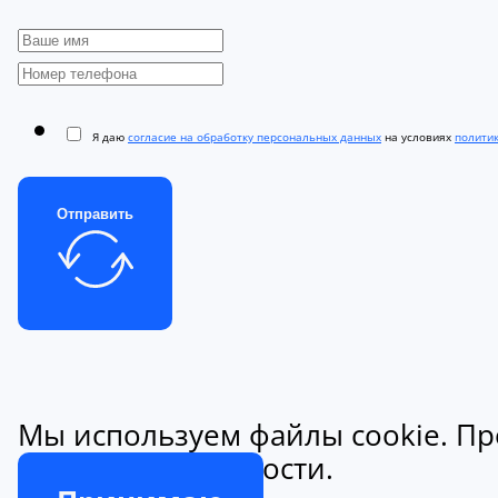
Я даю
согласие на обработку персональных данных
на условиях
полити
Отправить
Мы используем файлы cookie. Пр
конфиденциальности.