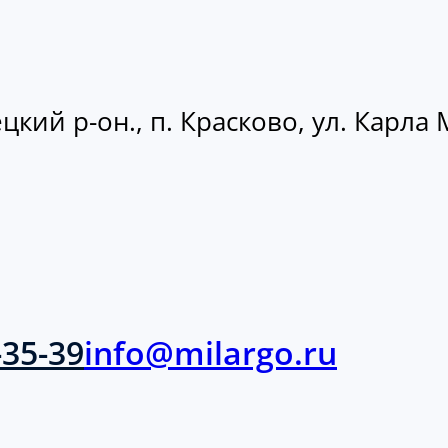
кий р-он., п. Красково, ул. Карла М
-35-39
info@milargo.ru