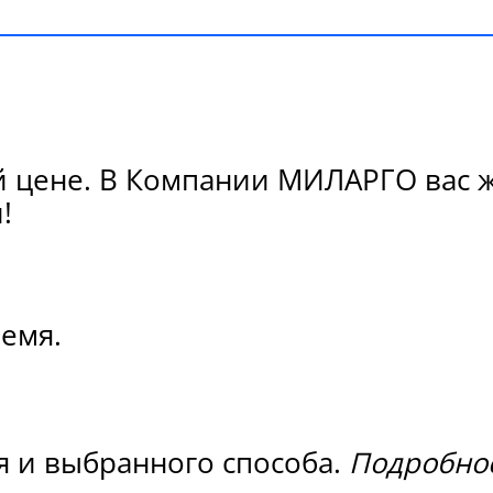
ой цене. В Компании МИЛАРГО вас 
!
ремя.
я и выбранного способа.
Подробнос