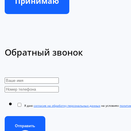
Принимаю
Обратный звонок
Я даю
согласие на обработку персональных данных
на условиях
полити
Отправить