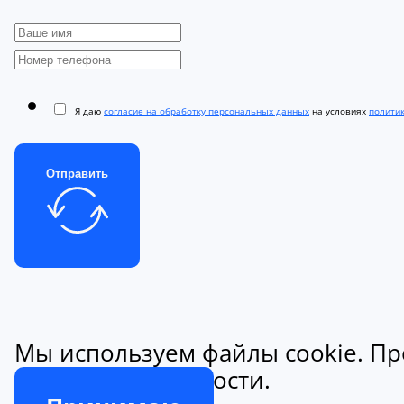
Я даю
согласие на обработку персональных данных
на условиях
полити
Отправить
Мы используем файлы cookie. Пр
конфиденциальности.