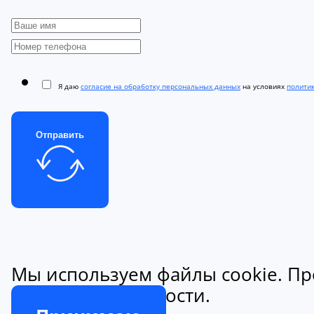
Я даю
согласие на обработку персональных данных
на условиях
полити
Отправить
Мы используем файлы cookie. Пр
конфиденциальности.