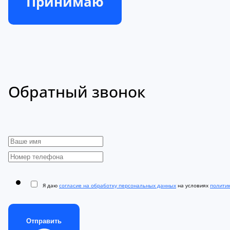
Принимаю
Обратный звонок
Я даю
согласие на обработку персональных данных
на условиях
полити
Отправить