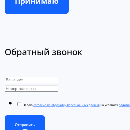
Принимаю
Обратный звонок
Я даю
согласие на обработку персональных данных
на условиях
полити
Отправить