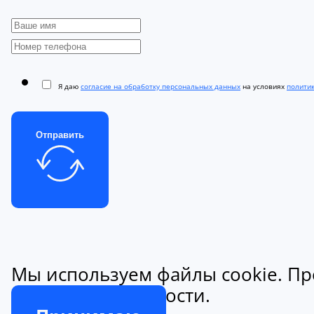
Я даю
согласие на обработку персональных данных
на условиях
полити
Отправить
Мы используем файлы cookie. Пр
конфиденциальности.