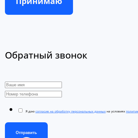
Принимаю
Обратный звонок
Я даю
согласие на обработку персональных данных
на условиях
полити
Отправить