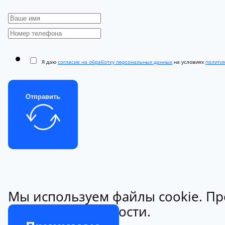
Я даю
согласие на обработку персональных данных
на условиях
полити
Отправить
Мы используем файлы cookie. Пр
конфиденциальности.