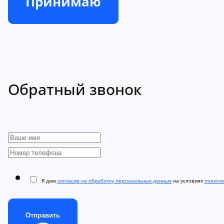
Принимаю
Обратный звонок
Я даю
согласие на обработку персональных данных
на условиях
полити
Отправить