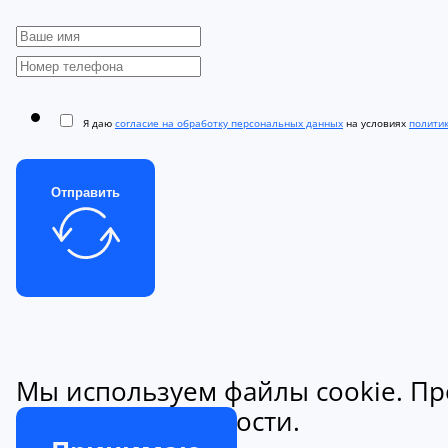
Я даю
согласие на обработку персональных данных
на условиях
полити
Отправить
Мы используем файлы cookie. Пр
конфиденциальности.