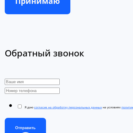
Принимаю
Обратный звонок
Я даю
согласие на обработку персональных данных
на условиях
полити
Отправить