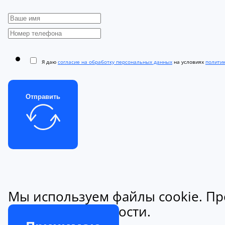
Я даю
согласие на обработку персональных данных
на условиях
полити
Отправить
Мы используем файлы cookie. Пр
конфиденциальности.