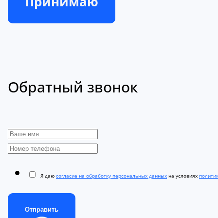
Принимаю
Обратный звонок
Я даю
согласие на обработку персональных данных
на условиях
полити
Отправить