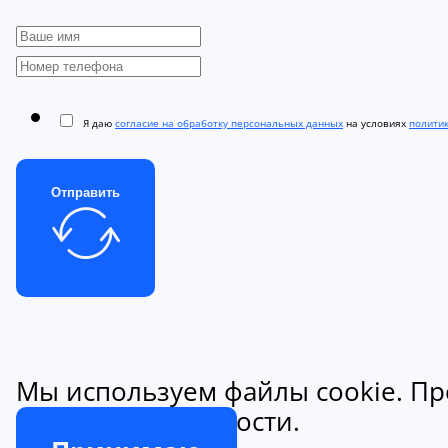
Я даю
согласие на обработку персональных данных
на условиях
полити
Отправить
Мы используем файлы cookie. Пр
конфиденциальности.