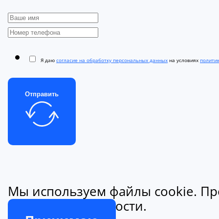
Я даю
согласие на обработку персональных данных
на условиях
полити
Отправить
Мы используем файлы cookie. Пр
конфиденциальности.