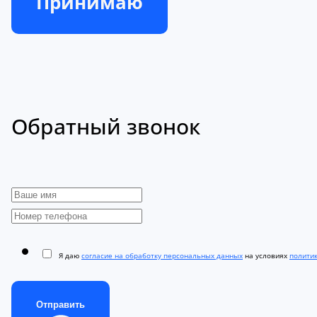
Принимаю
Обратный звонок
Я даю
согласие на обработку персональных данных
на условиях
полити
Отправить