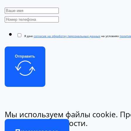
Я даю
согласие на обработку персональных данных
на условиях
полити
Отправить
Мы используем файлы cookie. Пр
конфиденциальности.