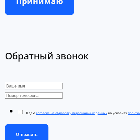
Принимаю
Обратный звонок
Я даю
согласие на обработку персональных данных
на условиях
полити
Отправить