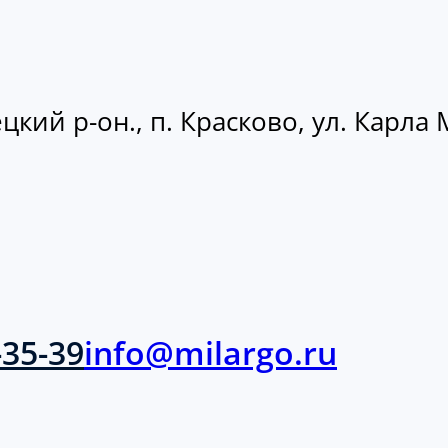
кий р-он., п. Красково, ул. Карла М
-35-39
info@milargo.ru