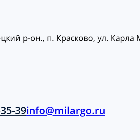
кий р-он., п. Красково, ул. Карла М
-35-39
info@milargo.ru