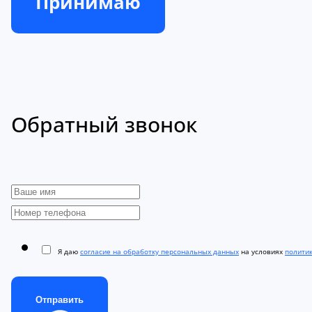
Принимаю
Обратный звонок
Я даю
согласие на обработку персональных данных
на условиях
полити
Отправить