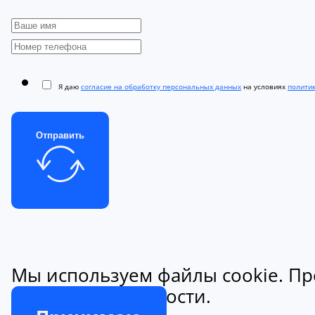
Я даю
согласие на обработку персональных данных
на условиях
полити
Отправить
Мы используем файлы cookie. Пр
конфиденциальности.