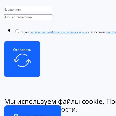
Я даю
согласие на обработку персональных данных
на условиях
полити
Отправить
Мы используем файлы cookie. Пр
конфиденциальности.