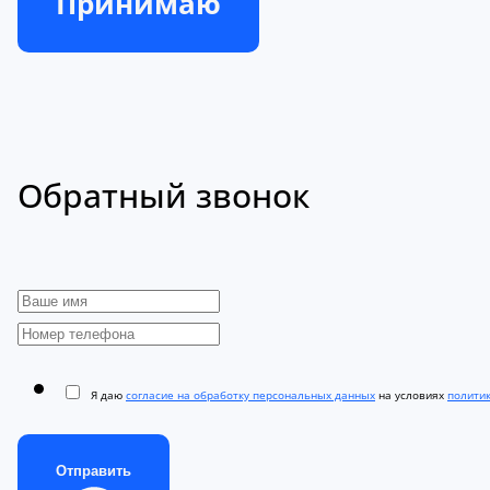
Принимаю
Обратный звонок
Я даю
согласие на обработку персональных данных
на условиях
полити
Отправить