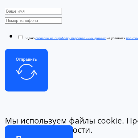
Я даю
согласие на обработку персональных данных
на условиях
полити
Отправить
Мы используем файлы cookie. Пр
конфиденциальности.