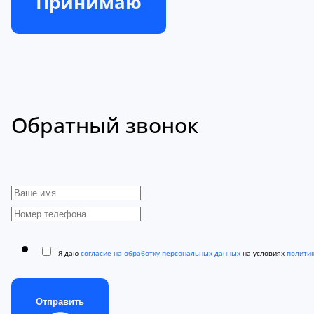
Принимаю
Обратный звонок
Я даю
согласие на обработку персональных данных
на условиях
полити
Отправить