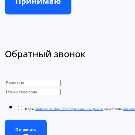
Принимаю
Обратный звонок
Я даю
согласие на обработку персональных данных
на условиях
полити
Отправить