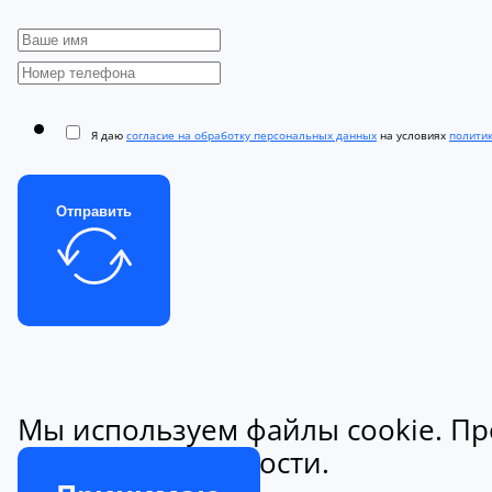
Я даю
согласие на обработку персональных данных
на условиях
полити
Отправить
Мы используем файлы cookie. Пр
конфиденциальности.