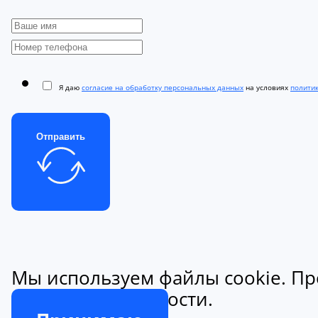
Я даю
согласие на обработку персональных данных
на условиях
полити
Отправить
Мы используем файлы cookie. Пр
конфиденциальности.