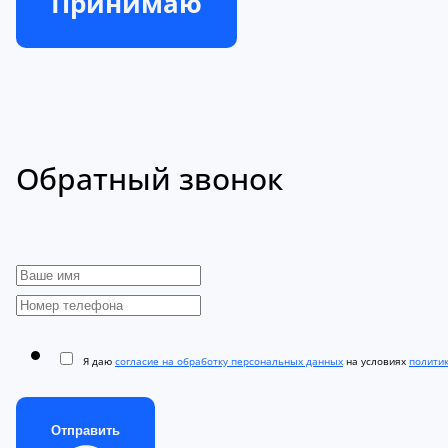
Принимаю
Обратный звонок
Я даю
согласие на обработку персональных данных
на условиях
полити
Отправить