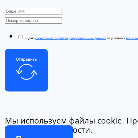
Я даю
согласие на обработку персональных данных
на условиях
полити
Отправить
Мы используем файлы cookie. Пр
конфиденциальности.