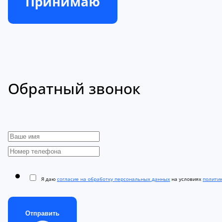
Принимаю
Обратный звонок
Я даю
согласие на обработку персональных данных
на условиях
полити
Отправить