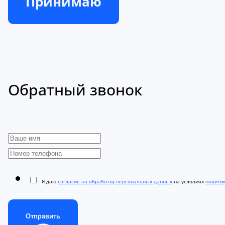
Принимаю
Обратный звонок
Я даю
согласие на обработку персональных данных
на условиях
полити
Отправить