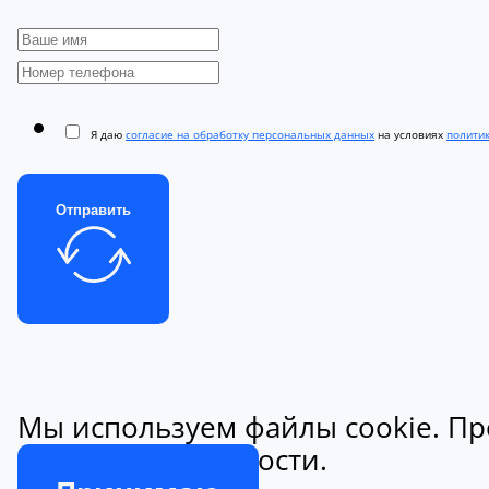
Я даю
согласие на обработку персональных данных
на условиях
полити
Отправить
Мы используем файлы cookie. Пр
конфиденциальности.