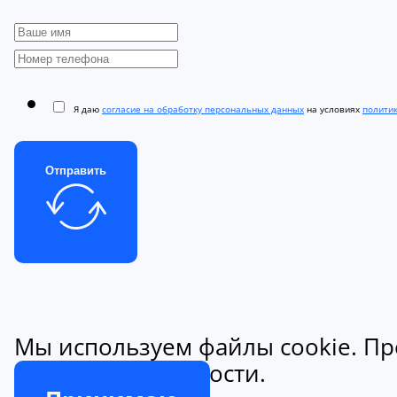
Я даю
согласие на обработку персональных данных
на условиях
полити
Отправить
Мы используем файлы cookie. Пр
конфиденциальности.