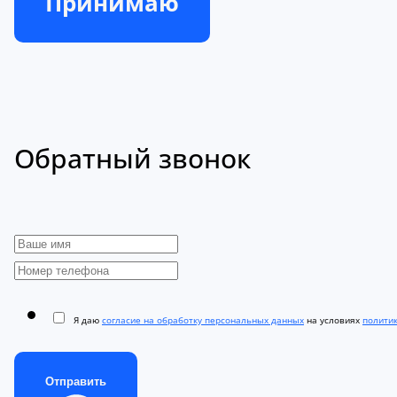
Принимаю
Обратный звонок
Я даю
согласие на обработку персональных данных
на условиях
полити
Отправить