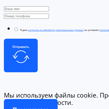
Я даю
согласие на обработку персональных данных
на условиях
полити
Отправить
Мы используем файлы cookie. Пр
конфиденциальности.