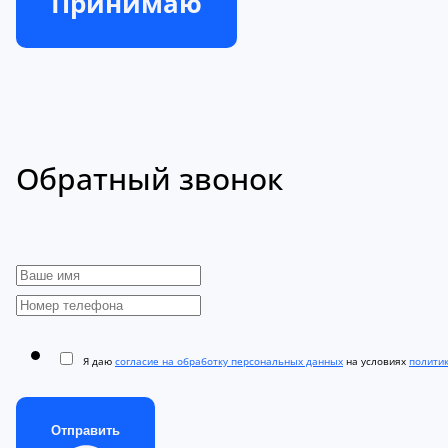
Принимаю
Обратный звонок
Я даю
согласие на обработку персональных данных
на условиях
полити
Отправить