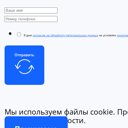
Я даю
согласие на обработку персональных данных
на условиях
полити
Отправить
Мы используем файлы cookie. Пр
конфиденциальности.