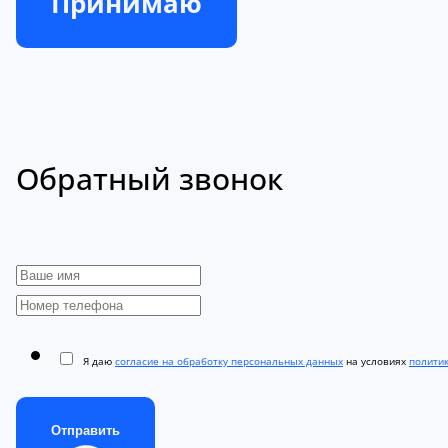
Принимаю
Обратный звонок
Я даю
согласие на обработку персональных данных
на условиях
полити
Отправить