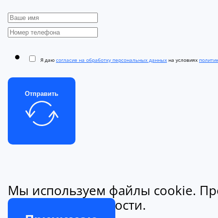
Я даю
согласие на обработку персональных данных
на условиях
полити
Отправить
Мы используем файлы cookie. Пр
конфиденциальности.