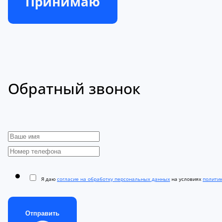
Принимаю
Обратный звонок
Я даю
согласие на обработку персональных данных
на условиях
полити
Отправить