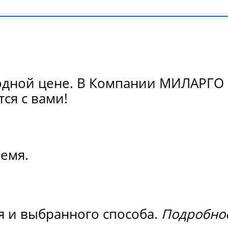
одной цене. В Компании МИЛАРГО в
ся с вами!
ремя.
я и выбранного способа.
Подробнос