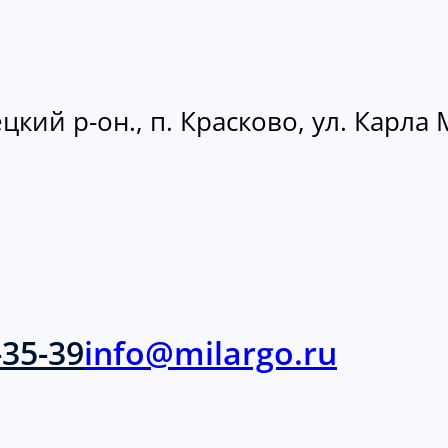
кий р-он., п. Красково, ул. Карла М
-35-39
info@milargo.ru