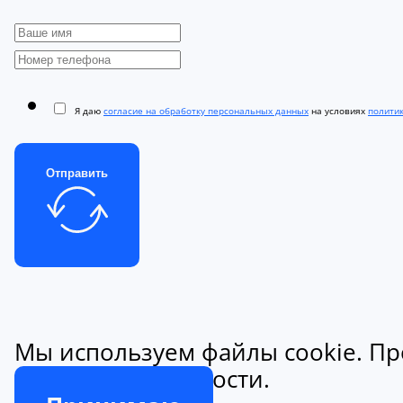
Я даю
согласие на обработку персональных данных
на условиях
полити
Отправить
Мы используем файлы cookie. Пр
конфиденциальности.