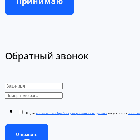
Принимаю
Обратный звонок
Я даю
согласие на обработку персональных данных
на условиях
полити
Отправить