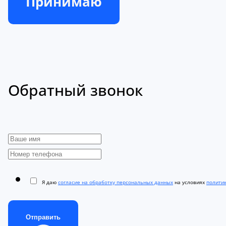
Принимаю
Обратный звонок
Я даю
согласие на обработку персональных данных
на условиях
полити
Отправить