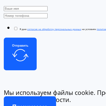
Я даю
согласие на обработку персональных данных
на условиях
полити
Отправить
Мы используем файлы cookie. Пр
конфиденциальности.