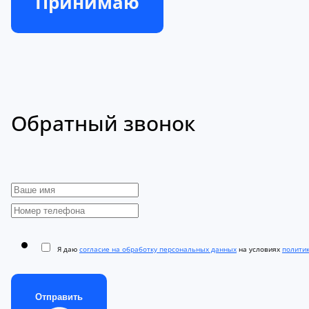
Принимаю
Обратный звонок
Я даю
согласие на обработку персональных данных
на условиях
полити
Отправить