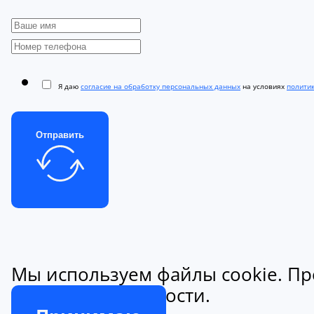
Я даю
согласие на обработку персональных данных
на условиях
полити
Отправить
Мы используем файлы cookie. Пр
конфиденциальности.