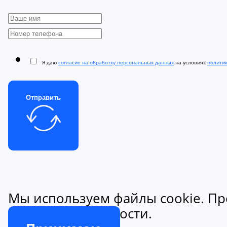
Я даю
согласие на обработку персональных данных
на условиях
полити
Отправить
Мы используем файлы cookie. Пр
конфиденциальности.