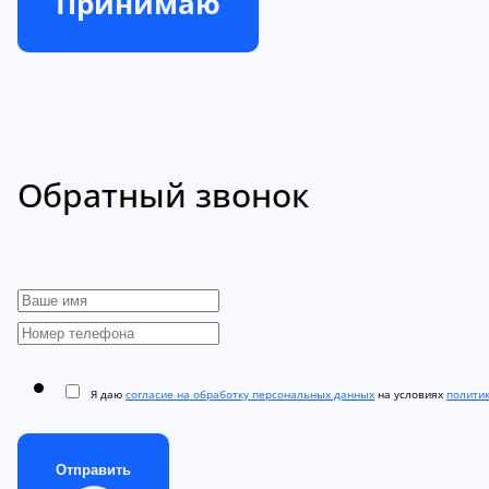
Принимаю
Обратный звонок
Я даю
согласие на обработку персональных данных
на условиях
полити
Отправить