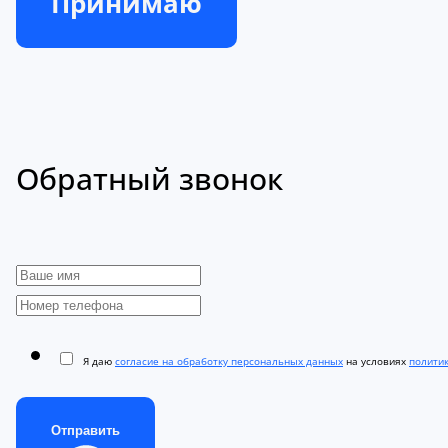
Принимаю
Обратный звонок
Я даю
согласие на обработку персональных данных
на условиях
полити
Отправить