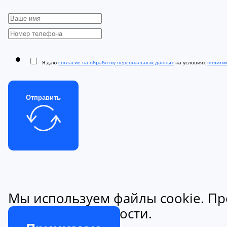
Я даю
согласие на обработку персональных данных
на условиях
полити
Отправить
Мы используем файлы cookie. Пр
конфиденциальности.