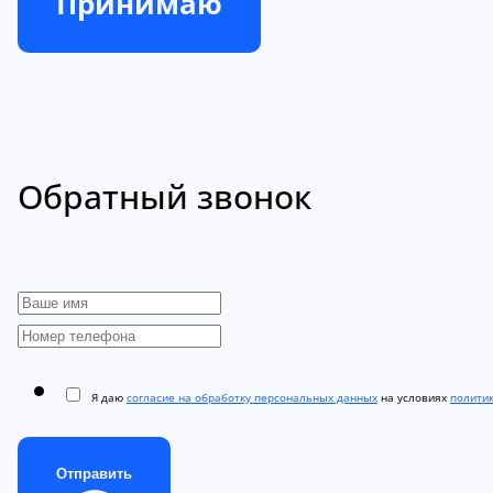
Принимаю
Обратный звонок
Я даю
согласие на обработку персональных данных
на условиях
полити
Отправить