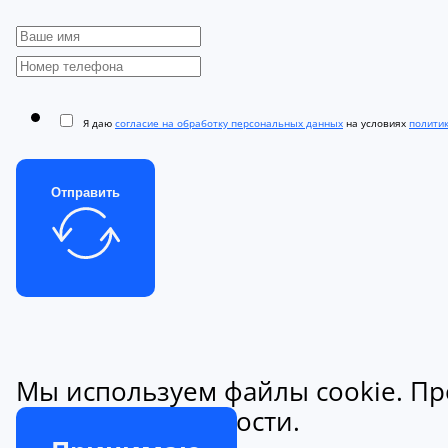
Я даю
согласие на обработку персональных данных
на условиях
полити
Отправить
Мы используем файлы cookie. Пр
конфиденциальности.