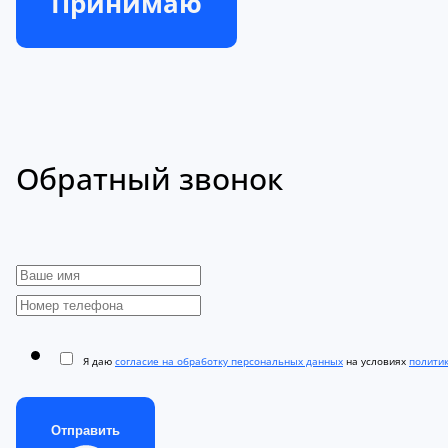
Принимаю
Обратный звонок
Я даю
согласие на обработку персональных данных
на условиях
полити
Отправить