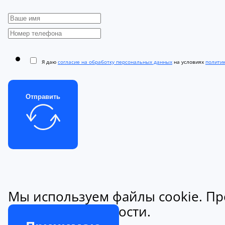
Я даю
согласие на обработку персональных данных
на условиях
полити
Отправить
Мы используем файлы cookie. Пр
конфиденциальности.